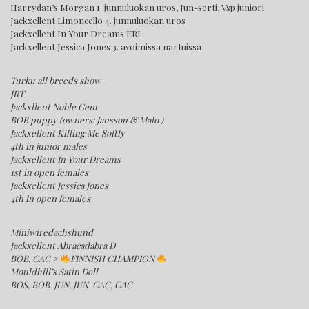
Harrydan’s Morgan 1. junnuluokan uros, Jun-serti, Vsp juniori
Jackxellent Limoncello 4. junnuluokan uros
Jackxellent In Your Dreams ERI
Jackxellent Jessica Jones 3. avoimissa nartuissa
Turku all breeds show
JRT
Jackxllent Noble Gem
BOB puppy (owners: Jansson & Malo )
Jackxellent Killing Me Softly
4th in junior males
Jackxellent In Your Dreams
1st in open females
Jackxellent Jessica Jones
4th in open females
Miniwiredachshund
Jackxellent Abracadabra D
BOB, CAC >
FINNISH CHAMPION
Mouldhill’s Satin Doll
BOS, BOB-JUN, JUN-CAC, CAC