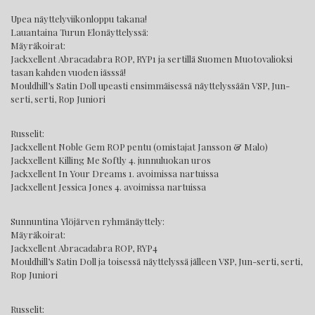
Upea näyttelyviikonloppu takana!
Lauantaina Turun Elonäyttelyssä:
Mäyräkoirat:
Jackxellent Abracadabra ROP, RYP1 ja sertillä Suomen Muotovalioksi
tasan kahden vuoden iässsä!
Mouldhill’s Satin Doll upeasti ensimmäisessä näyttelyssään VSP, Jun-
serti, serti, Rop Juniori
Russelit:
Jackxellent Noble Gem ROP pentu (omistajat Jansson & Malo)
Jackxellent Killing Me Softly 4. junnuluokan uros
Jackxellent In Your Dreams 1. avoimissa nartuissa
Jackxellent Jessica Jones 4. avoimissa nartuissa
Sunnuntina Ylöjärven ryhmänäyttely:
Mäyräkoirat:
Jackxellent Abracadabra ROP, RYP4
Mouldhill’s Satin Doll ja toisessä näyttelyssä jälleen VSP, Jun-serti, serti,
Rop Juniori
Russelit: