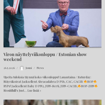
Viron näyttelyviikonloppu / Estonian show
weekend
26.5.2026
Jouni
News
Upeita tuloksia täynnä koko viikonloppu! Lauantaina / Saturday:
Mäyräkoirat Jackxellent Abracadabra D PU1, CAC, CACIB
ROP
RYP1! Jackxellent Baby D PN2, JUN-Serti, JUN-CACIB,
ROP-JUN
Mouldhill’s Just…
Lue lisää »