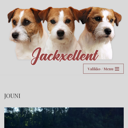
Siirry
suoraan
sisältöön
Valikko / Menu
JOUNI