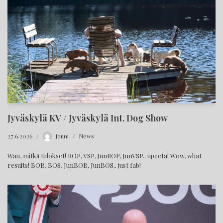
Jyväskylä KV / Jyväskylä Int. Dog Show
27.6.2026
Jouni
News
Wau, mitkä tulokset! ROP, VSP, JunROP, JunVSP.. upeeta! Wow, what
results! BOB, BOS, JunBOB, JunBOS.. just fab!