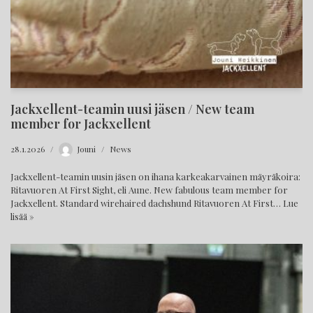
Jackxellent-teamin uusi jäsen / New team
member for Jackxellent
28.1.2026
Jouni
News
Jackxellent-teamin uusin jäsen on ihana karkeakarvainen mäyräkoira:
Ritavuoren At First Sight, eli Aune. New fabulous team member for
Jackxellent. Standard wirehaired dachshund Ritavuoren At First…
Lue
lisää »