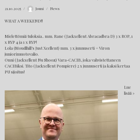
21.10.2025
Jouni
News
WHAT A WEEKEND!!
Mielettömiä tuloksia.. mm. Rane (Jackxellent Abracadbra D) 3 x ROP, 1
x RYP 4 ja 1 x RYP!
Lola (Moudlhill’s Just Xcellent) mm. 3 x junnuserti = Viron
juniorimuotovalio.
Onni (Jackxellent Nu Shooz) Vara-CACIB, joka vahvistettaneen
CACIBiksi. Tito (Jackxellent Pompiere) 2 x junnuserti ja kaksi kertaa
PU sijoitus!
Lue
lisää »