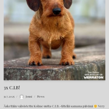
3x C.I.B!
31.7.2025
Jouni
News
Äskettäin vahvistettu Kolme uutta C.I.B.-titteliä samana päivänä
Very