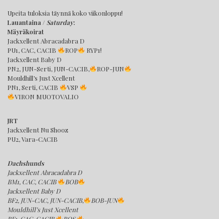
Upeita tuloksia täynnä koko viikonloppu!
Lauantaina /
Saturday
:
Mäyräkoirat
Jackxellent Abracadabra D
PU1, CAC, CACIB
ROP
RYP1!
Jackxellent Baby D
PN2, JUN-Serti, JUN-CACIB,
ROP-JUN
Mouldhill’s Just Xcellent
PN1, Serti, CACIB
VSP
VIRON MUOTOVALIO
JRT
Jackxellent Nu Shooz
PU2, Vara-CACIB
Dachshunds
Jackxellent Abracadabra D
BM1, CAC, CACIB
BOB
Jackxellent Baby D
BF2, JUN-CAC, JUN-CACIB,
BOB-JUN
Mouldhill’s Just Xcellent
BF1, CAC, CACIB
BOS