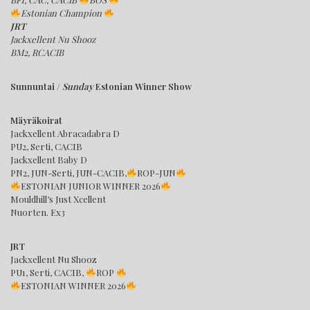
Estonian Champion
JRT
Jackxellent Nu Shooz
BM2, RCACIB
Sunnuntai /
Sunday
Estonian Winner Show
Mäyräkoirat
Jackxellent Abracadabra D
PU2, Serti, CACIB
Jackxellent Baby D
PN2, JUN-Serti, JUN-CACIB,
ROP-JUN
ESTONIAN JUNIOR WINNER 2026
Mouldhill’s Just Xcellent
Nuorten. Ex3
JRT
Jackxellent Nu Shooz
PU1, Serti, CACIB,
ROP
ESTONIAN WINNER 2026