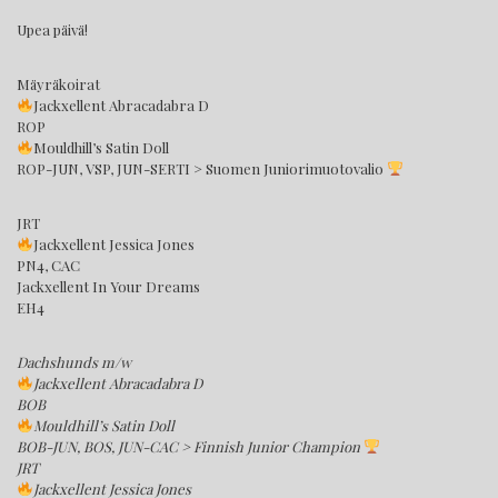
Upea päivä!
Mäyräkoirat
Jackxellent Abracadabra D
ROP
Mouldhill’s Satin Doll
ROP-JUN, VSP, JUN-SERTI > Suomen Juniorimuotovalio
JRT
Jackxellent Jessica Jones
PN4, CAC
Jackxellent In Your Dreams
EH4
Dachshunds m/w
Jackxellent Abracadabra D
BOB
Mouldhill’s Satin Doll
BOB-JUN, BOS, JUN-CAC > Finnish Junior Champion
JRT
Jackxellent Jessica Jones