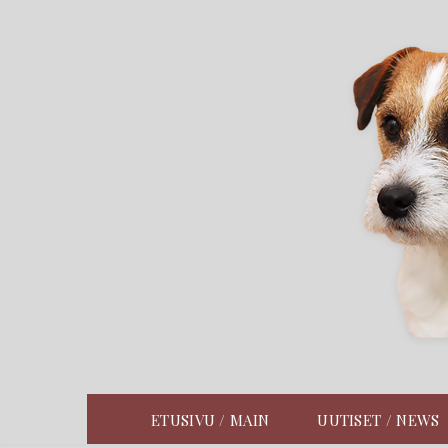
Siirry
suoraan
sisältöön
ETUSIVU / MAIN
UUTISET / NEWS