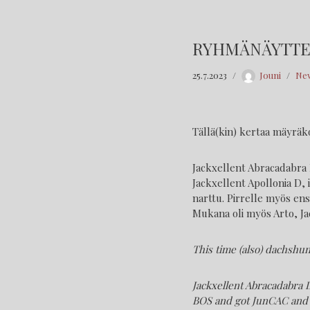
RYHMÄNÄYTTEL
25.7.2023
Jouni
Ne
Tällä(kin) kertaa mäyräko
Jackxellent Abracadabra D
Jackxellent Apollonia D, 
narttu. Pirrelle myös ens
Mukana oli myös Arto, Jac
This time (also) dachshun
Jackxellent Abracadabra D
BOS and got JunCAC and C