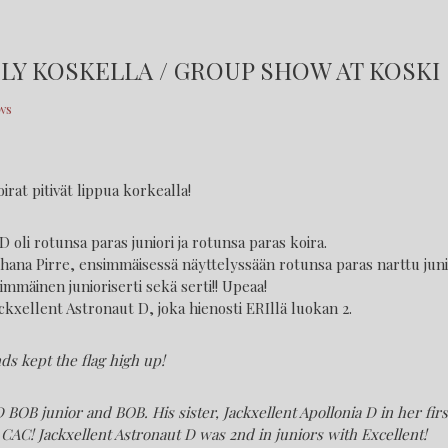
Y KOSKELLA / GROUP SHOW AT KOSKI
ws
irat pitivät lippua korkealla!
 oli rotunsa paras juniori ja rotunsa paras koira.
ihana Pirre, ensimmäisessä näyttelyssään rotunsa paras narttu juni
immäinen junioriserti sekä serti!! Upeaa!
kxellent Astronaut D, joka hienosti ERIllä luokan 2.
ds kept the flag high up!
 BOB junior and BOB. His sister, Jackxellent Apollonia D in her fi
AC! Jackxellent Astronaut D was 2nd in juniors with Excellent!