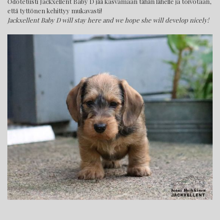
Odotetusti Jackxellent Baby D jää kasvamaan tähän lähelle ja toivotaan,
että tyttönen kehittyy mukavasti!
Jackxellent Baby D will stay here and we hope she will develop nicely!