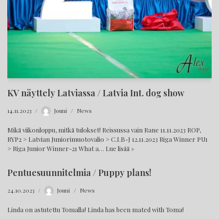
KV näyttely Latviassa / Latvia Int. dog show
14.11.2023
Jouni
News
Mikä viikonloppu, mitkä tulokset! Reissussa vain Rane 11.11.2023 ROP,
RYP2 > Latvian Juniorimuotovalio > C.I.B-J 12.11.2023 Riga Winner PU1
> Riga Junior Winner-21 What a…
Lue lisää »
Pentuesuunnitelmia / Puppy plans!
24.10.2023
Jouni
News
Linda on astutettu Tomalla! Linda has been mated with Toma!