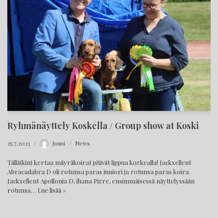
Ryhmänäyttely Koskella / Group show at Koski
25.7.2023
Jouni
News
Tällä(kin) kertaa mäyräkoirat pitivät lippua korkealla! Jackxellent
Abracadabra D oli rotunsa paras juniori ja rotunsa paras koira.
Jackxellent Apollonia D, ihana Pirre, ensimmäisessä näyttelyssään
rotunsa…
Lue lisää »