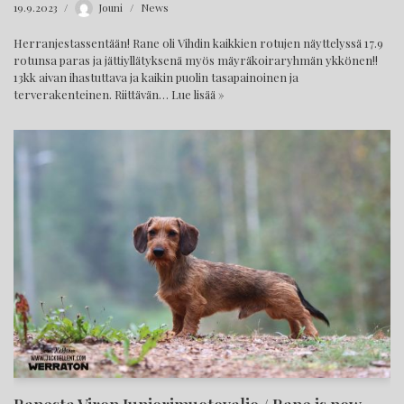
19.9.2023
Jouni
News
Herranjestassentään! Rane oli Vihdin kaikkien rotujen näyttelyssä 17.9
rotunsa paras ja jättiyllätyksenä myös mäyräkoiraryhmän ykkönen!!
13kk aivan ihastuttava ja kaikin puolin tasapainoinen ja
terverakenteinen. Riittävän…
Lue lisää »