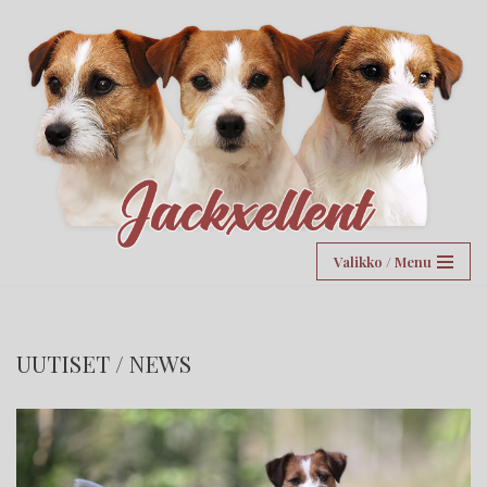
Siirry
suoraan
sisältöön
Valikko / Menu
UUTISET / NEWS