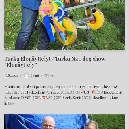
Turku Elonäyttelyt / Turku Nat. dog show
”Elonäyttely”
16.8.2023
Jouni
News
Mahtavat tulokset päivän näyttelystä / Great results from the show:
mäyräkoirat Jackxellent Abracadabra D ROP-JUN,
ROP Jackxellent
Apollonia D VSP-JUN,
VSP, JUN-Serti, Serti JRT Jackxellent…
Lue
lisää »