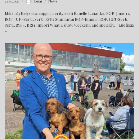
21.8.2023
Jouni
News
Mikä näyttelyviikonloppu ja erityisesti Ranelle Lauantai: ROP-Juniori,
ROP, JUN-Serti, Serti, RYP2 Sunnuntai ROP-Juniori, ROP, JUN-Serti,
Serti, RYP4, BIS4 Juniori What a show weekend and specially…
Lue lisää
»