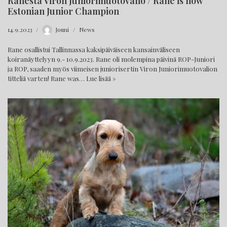
Ranesta Viron Juniorimuotovalio / Rane is now
Estonian Junior Champion
14.9.2023
Jouni
News
Rane osallistui Tallinnassa kaksipäiväiseen kansainväliseen
koiranäyttelyyn 9.- 10.9.2023. Rane oli molempina päivinä ROP-Juniori
ja ROP, saaden myös viimeisen juniorisertin Viron Juniorimuotovalion
titteliä varten! Rane was…
Lue lisää »