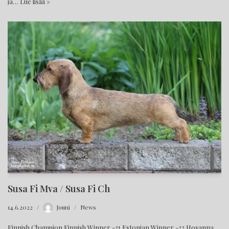
ja…
Lue lisää »
Susa Fi Mva / Susa Fi Ch
14.6.2022
Jouni
News
Finnish Champion Finnish Winner -21 Estonian Winner -22 Hosanna