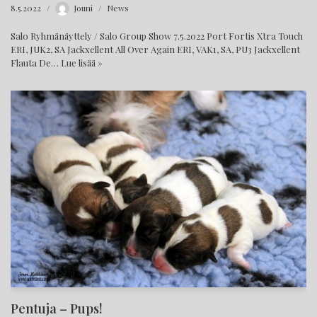
8.5.2022
Jouni
News
Salo Ryhmänäyttely / Salo Group Show 7.5.2022 Port Fortis Xtra Touch
ERI, JUK2, SA Jackxellent All Over Again ERI, VAK1, SA, PU3 Jackxellent
Flauta De…
Lue lisää »
Pentuja – Pups!