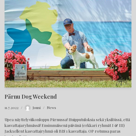
Pärnu Dog Weekend
11.7.2022
Jouni
News
Upea näyttelyviikonloppu Pärnussa! Huipputuloksia sekä yksilöissä, että
kasvattajaryhmässä! Ensimmäisenä päivänä (erkkari ryhmät I & III)
Jackxellent kasvattajryhmä oli BIS 1 kasvattaja. OP rotunsa paras