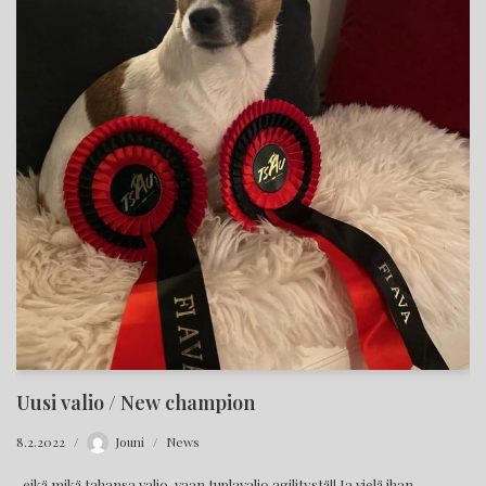
Uusi valio / New champion
8.2.2022
Jouni
News
..eikä mikä tahansa valio, vaan tuplavalio agilitystä!! Ja vielä ihan