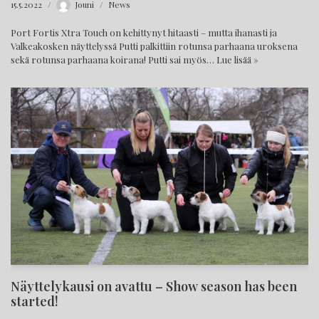
15.5.2022
Jouni
News
Port Fortis Xtra Touch on kehittynyt hitaasti – mutta ihanasti ja
Valkeakosken näyttelyssä Putti palkittiin rotunsa parhaana uroksena
sekä rotunsa parhaana koirana! Putti sai myös…
Lue lisää »
Näyttelykausi on avattu – Show season has been
started!