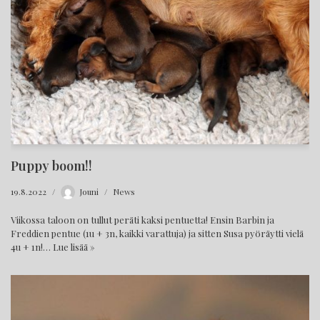
Puppy boom!!
19.8.2022
Jouni
News
Viikossa taloon on tullut peräti kaksi pentuetta! Ensin Barbin ja
Freddien pentue (1u + 3n, kaikki varattuja) ja sitten Susa pyöräytti vielä
4u + 1n!…
Lue lisää »