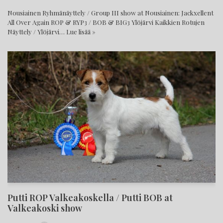
Nousiainen Ryhmänäyttely / Group III show at Nousiainen: Jackxellent
All Over Again ROP & RYP3 / BOB & BIG3 Ylöjärvi Kaikkien Rotujen
Näyttely / Ylöjärvi…
Lue lisää »
Putti ROP Valkeakoskella / Putti BOB at
Valkeakoski show