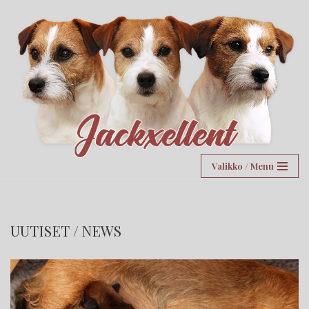
Siirry
suoraan
sisältöön
Valikko / Menu
UUTISET / NEWS